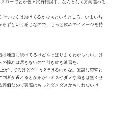
&スローでとか色々試行錯誤中。なんとなく方向選べる
っててそつなくは動けてるかなぁというところ。いまいち
からずという感じなので、もっと攻めのイメージを持
練習は地道に続けてるけどやっぱりよくわからない。け
への憧れは尽きないので引き続き練習を。
じわ上がってるけどダイヤ2行けるのかな。無謀な突撃と
に判断が遅れるとか細かいミスやダメな動きは無くせ
己評価なので実際はもっとダメダメかもしれないけ