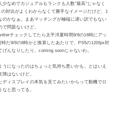
と人少なめでカジュアルもランクも人数”最高"じゃなく
との対比がよくわからなくて勝手なイメージだけど、1
なのかなぁ。まあマッチングが極端に遅い訳でもない
ので問題ないけど。
Twitterチェックしてたら太平洋夏時間9/8の16時にアッ
だ9/9の8時かと換算したあたりで、PS5の120fps対
んなりしたり。coming soonじゃないわ。
ようになったのはちょっと気持ち悪いかも。とはいえ
支障はないけど。
調したディスプレイの本気を見てみたいからって動機でロ
うなと思ってる。