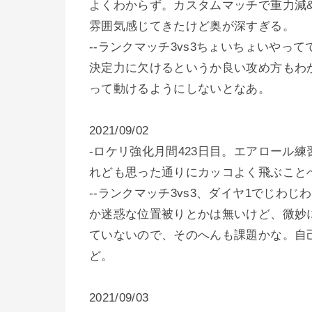
よくわからず。カスタムマッチで重力減
雰囲気感じてきたけど奥が深すぎる。
--ランクマッチ3vs3ちょいちょいや
決定力に欠けるというか良い攻め方もわ
って動けるようにしないとなあ。
2021/09/02
-ロケリ強化月間423日目。エアロール
れども思った通りにカッコよく飛ぶこと
--ランクマッチ3vs3、ダイヤ1でじわ
か迷惑な位置被りとかは無いけど、微妙
ていないので、そのへんも課題かな。自
ど。
2021/09/03