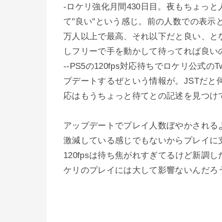
-ロケリ強化月間430日目。夜もちょっ
て"良い"という感じ。前の人数での表示
万人以上で最高、それ以下だと良い、と
しフリーで手を動かして待ってれば良い
--PS5の120fps対応待ちでロケリ公式の
プデートするぜという情報が。JSTだと何時
応はもうちょっと待てとの記述を見つけてげ
アップデートでプレイ人数ぼやかされる
激減している感じでもないからプレイに
120fpsは待ち焦がれすぎてるけど新
ケリのプレイには大して影響ないんだろ