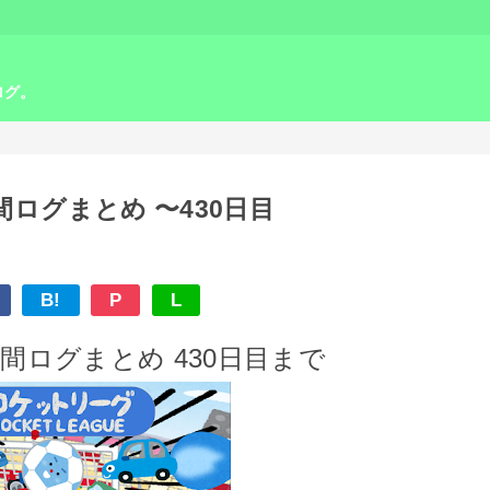
ログ。
ログまとめ 〜430日目
B!
P
L
ログまとめ 430
日目まで